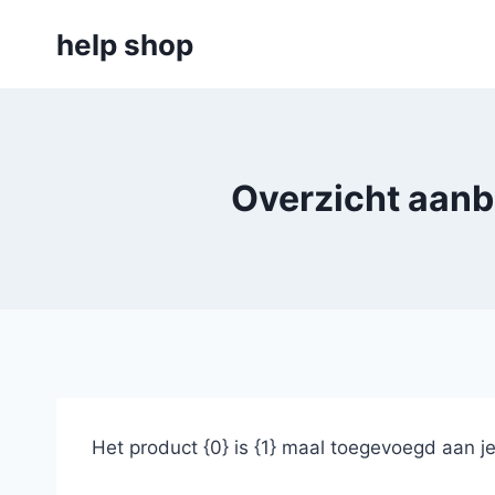
Doorgaan
help shop
naar
inhoud
Overzicht aanb
Het product {0} is {1} maal toegevoegd aan j