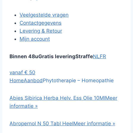
Veelgestelde vragen
Contactgegevens
Levering & Retour
Mijn account
Binnen 48u
Gratis levering
Straffe
NL
FR
vanaf € 50
Home
Aanbod
Phytotherapie – Homeopathie
Abies Sibirica Herba Helv. Ess Olie 10Ml
Meer
informatie »
Abropernol N 50 Tabl Heel
Meer informatie »