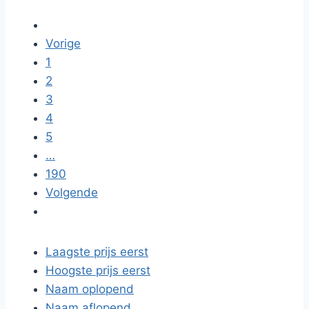
Vorige
1
2
3
4
5
…
190
Volgende
Laagste prijs eerst
Hoogste prijs eerst
Naam oplopend
Naam aflopend