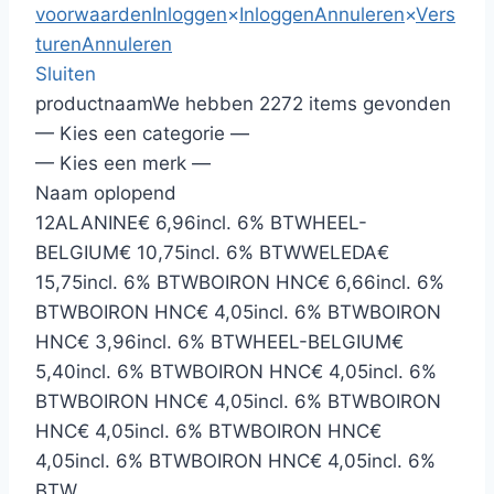
voorwaarden
Inloggen
×
Inloggen
Annuleren
×
Vers
turen
Annuleren
Sluiten
productnaam
We hebben 2272 items gevonden
— Kies een categorie —
— Kies een merk —
Naam oplopend
12
ALANINE
€ 6,96
incl. 6% BTW
HEEL-
BELGIUM
€ 10,75
incl. 6% BTW
WELEDA
€
15,75
incl. 6% BTW
BOIRON HNC
€ 6,66
incl. 6%
BTW
BOIRON HNC
€ 4,05
incl. 6% BTW
BOIRON
HNC
€ 3,96
incl. 6% BTW
HEEL-BELGIUM
€
5,40
incl. 6% BTW
BOIRON HNC
€ 4,05
incl. 6%
BTW
BOIRON HNC
€ 4,05
incl. 6% BTW
BOIRON
HNC
€ 4,05
incl. 6% BTW
BOIRON HNC
€
4,05
incl. 6% BTW
BOIRON HNC
€ 4,05
incl. 6%
BTW