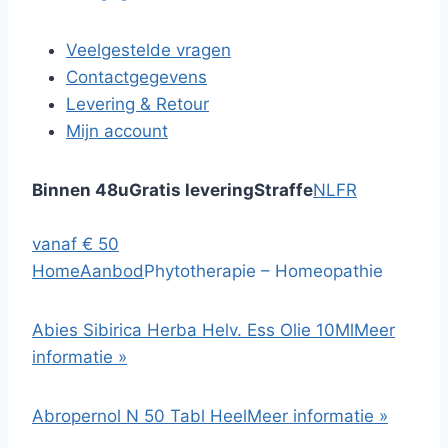
Veelgestelde vragen
Contactgegevens
Levering & Retour
Mijn account
Binnen 48u
Gratis levering
Straffe
NL
FR
vanaf € 50
Home
Aanbod
Phytotherapie – Homeopathie
Abies Sibirica Herba Helv. Ess Olie 10Ml
Meer
informatie »
Abropernol N 50 Tabl Heel
Meer informatie »