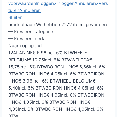
voorwaarden
Inloggen
×
Inloggen
Annuleren
×
Vers
turen
Annuleren
Sluiten
productnaam
We hebben 2272 items gevonden
— Kies een categorie —
— Kies een merk —
Naam oplopend
12
ALANINE
€ 6,96
incl. 6% BTW
HEEL-
BELGIUM
€ 10,75
incl. 6% BTW
WELEDA
€
15,75
incl. 6% BTW
BOIRON HNC
€ 6,66
incl. 6%
BTW
BOIRON HNC
€ 4,05
incl. 6% BTW
BOIRON
HNC
€ 3,96
incl. 6% BTW
HEEL-BELGIUM
€
5,40
incl. 6% BTW
BOIRON HNC
€ 4,05
incl. 6%
BTW
BOIRON HNC
€ 4,05
incl. 6% BTW
BOIRON
HNC
€ 4,05
incl. 6% BTW
BOIRON HNC
€
4,05
incl. 6% BTW
BOIRON HNC
€ 4,05
incl. 6%
BTW