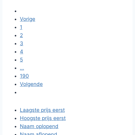
Vorige
1
2
3
4
5
…
190
Volgende
Laagste prijs eerst
Hoogste prijs eerst
Naam oplopend
Naam aflopend