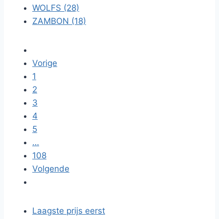
WOLFS (28)
ZAMBON (18)
Vorige
1
2
3
4
5
…
108
Volgende
Laagste prijs eerst