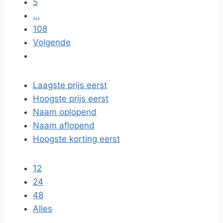
5
…
108
Volgende
Laagste prijs eerst
Hoogste prijs eerst
Naam oplopend
Naam aflopend
Hoogste korting eerst
12
24
48
Alles