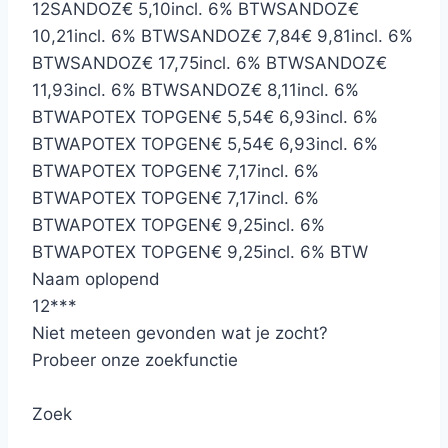
12
SANDOZ
€ 5,10
incl. 6% BTW
SANDOZ
€
10,21
incl. 6% BTW
SANDOZ
€ 7,84
€ 9,81
incl. 6%
BTW
SANDOZ
€ 17,75
incl. 6% BTW
SANDOZ
€
11,93
incl. 6% BTW
SANDOZ
€ 8,11
incl. 6%
BTW
APOTEX TOPGEN
€ 5,54
€ 6,93
incl. 6%
BTW
APOTEX TOPGEN
€ 5,54
€ 6,93
incl. 6%
BTW
APOTEX TOPGEN
€ 7,17
incl. 6%
BTW
APOTEX TOPGEN
€ 7,17
incl. 6%
BTW
APOTEX TOPGEN
€ 9,25
incl. 6%
BTW
APOTEX TOPGEN
€ 9,25
incl. 6% BTW
Naam oplopend
12
*
*
*
Niet meteen gevonden wat je zocht?
Probeer onze zoekfunctie
Zoek