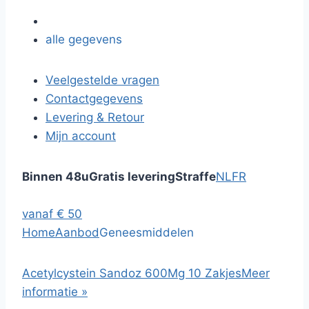
alle gegevens
Veelgestelde vragen
Contactgegevens
Levering & Retour
Mijn account
Binnen 48u
Gratis levering
Straffe
NL
FR
vanaf € 50
Home
Aanbod
Geneesmiddelen
Acetylcystein Sandoz 600Mg 10 Zakjes
Meer
informatie »