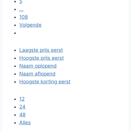
5
…
108
Volgende
Laagste prijs eerst
Hoogste prijs eerst
Naam oplopend
Naam aflopend
Hoogste korting eerst
12
24
48
Alles