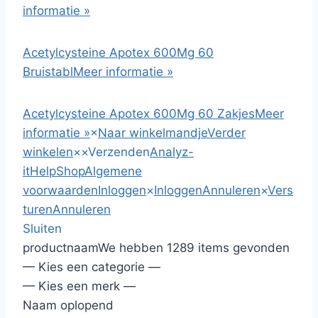
informatie »
Acetylcysteine Apotex 600Mg 60
Bruistabl
Meer informatie »
Acetylcysteine Apotex 600Mg 60 Zakjes
Meer
informatie »
×
Naar winkelmandje
Verder
winkelen
×
×
Verzenden
Analyz-
it
HelpShop
Algemene
voorwaarden
Inloggen
×
Inloggen
Annuleren
×
Vers
turen
Annuleren
Sluiten
productnaam
We hebben 1289 items gevonden
— Kies een categorie —
— Kies een merk —
Naam oplopend