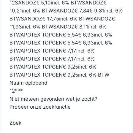
12
SANDOZ
€ 5,10
incl. 6% BTW
SANDOZ
€
10,21
incl. 6% BTW
SANDOZ
€ 7,84
€ 9,81
incl. 6%
BTW
SANDOZ
€ 17,75
incl. 6% BTW
SANDOZ
€
11,93
incl. 6% BTW
SANDOZ
€ 8,11
incl. 6%
BTW
APOTEX TOPGEN
€ 5,54
€ 6,93
incl. 6%
BTW
APOTEX TOPGEN
€ 5,54
€ 6,93
incl. 6%
BTW
APOTEX TOPGEN
€ 7,17
incl. 6%
BTW
APOTEX TOPGEN
€ 7,17
incl. 6%
BTW
APOTEX TOPGEN
€ 9,25
incl. 6%
BTW
APOTEX TOPGEN
€ 9,25
incl. 6% BTW
Naam oplopend
12
*
*
*
Niet meteen gevonden wat je zocht?
Probeer onze zoekfunctie
Zoek