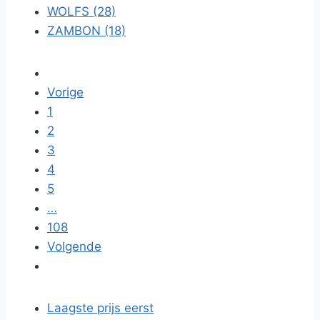
WOLFS (28)
ZAMBON (18)
Vorige
1
2
3
4
5
…
108
Volgende
Laagste prijs eerst