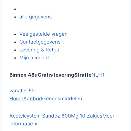
alle gegevens
Veelgestelde vragen
Contactgegevens
Levering & Retour
Mijn account
Binnen 48u
Gratis levering
Straffe
NL
FR
vanaf € 50
Home
Aanbod
Geneesmiddelen
Acetylcystein Sandoz 600Mg 10 Zakjes
Meer
informatie »