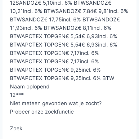
12
SANDOZ
€ 5,10
incl. 6% BTW
SANDOZ
€
10,21
incl. 6% BTW
SANDOZ
€ 7,84
€ 9,81
incl. 6%
BTW
SANDOZ
€ 17,75
incl. 6% BTW
SANDOZ
€
11,93
incl. 6% BTW
SANDOZ
€ 8,11
incl. 6%
BTW
APOTEX TOPGEN
€ 5,54
€ 6,93
incl. 6%
BTW
APOTEX TOPGEN
€ 5,54
€ 6,93
incl. 6%
BTW
APOTEX TOPGEN
€ 7,17
incl. 6%
BTW
APOTEX TOPGEN
€ 7,17
incl. 6%
BTW
APOTEX TOPGEN
€ 9,25
incl. 6%
BTW
APOTEX TOPGEN
€ 9,25
incl. 6% BTW
Naam oplopend
12
*
*
*
Niet meteen gevonden wat je zocht?
Probeer onze zoekfunctie
Zoek