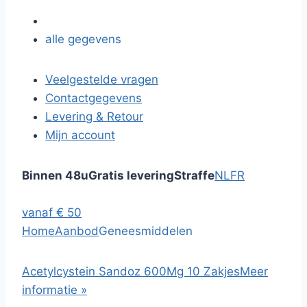
alle gegevens
Veelgestelde vragen
Contactgegevens
Levering & Retour
Mijn account
Binnen 48u
Gratis levering
Straffe
NL
FR
vanaf € 50
Home
Aanbod
Geneesmiddelen
Acetylcystein Sandoz 600Mg 10 Zakjes
Meer
informatie »