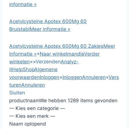
informatie »
Acetylcysteine Apotex 600Mg 60
Bruistabl
Meer informatie »
Acetylcysteine Apotex 600Mg 60 Zakjes
Meer
informatie »
×
Naar winkelmandje
Verder
winkelen
×
×
Verzenden
Analyz-
it
HelpShop
Algemene
voorwaarden
Inloggen
×
Inloggen
Annuleren
×
Vers
turen
Annuleren
Sluiten
productnaam
We hebben 1289 items gevonden
— Kies een categorie —
— Kies een merk —
Naam oplopend