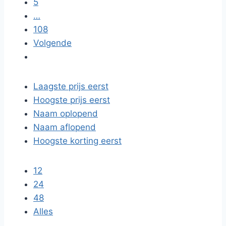
5
…
108
Volgende
Laagste prijs eerst
Hoogste prijs eerst
Naam oplopend
Naam aflopend
Hoogste korting eerst
12
24
48
Alles