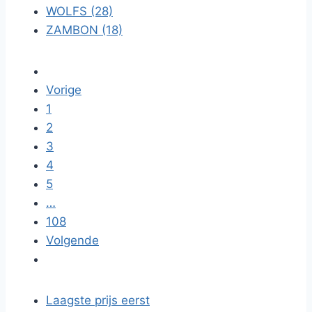
WOLFS (28)
ZAMBON (18)
Vorige
1
2
3
4
5
…
108
Volgende
Laagste prijs eerst