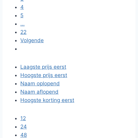
4
5
…
22
Volgende
Laagste prijs eerst
Hoogste prijs eerst
Naam oplopend
Naam aflopend
Hoogste korting eerst
12
24
48