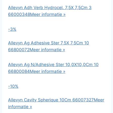
Allevyn Adh Verb Hydrocel. 7,5X 7,5Cm 3
66000348
Meer informatie »
-3%
Allevyn Ag Adhesive Ster 7,5X 7,5Cm 10
66800072
Meer informatie »
Allevyn Ag N/Adhesive Ster 10,0X10,0Cm 10
66800084
Meer informatie »
-10%
Allevyn Cavity Spherique 10Cm 66007327
Meer
informatie »