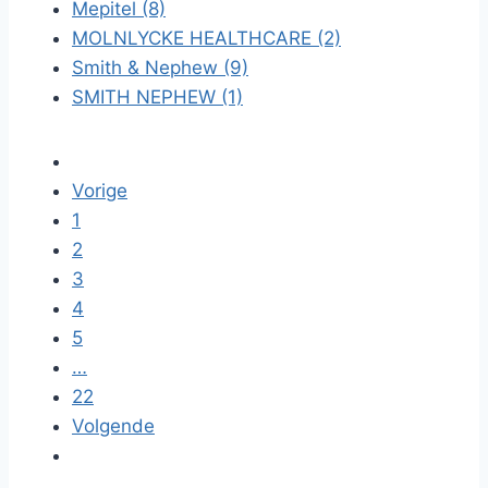
Mepitel (8)
MOLNLYCKE HEALTHCARE (2)
Smith & Nephew (9)
SMITH NEPHEW (1)
Vorige
1
2
3
4
5
…
22
Volgende