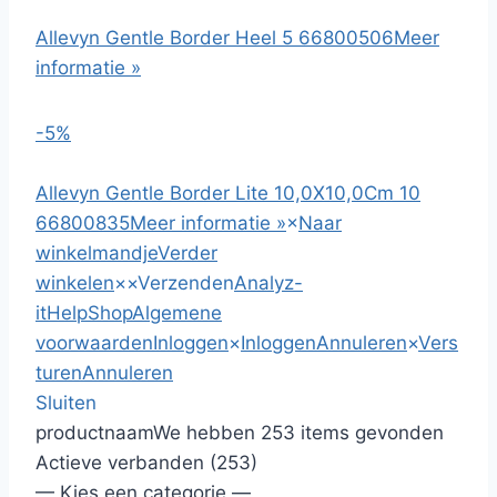
Allevyn Gentle Border Heel 5 66800506
Meer
informatie »
-5%
Allevyn Gentle Border Lite 10,0X10,0Cm 10
66800835
Meer informatie »
×
Naar
winkelmandje
Verder
winkelen
×
×
Verzenden
Analyz-
it
HelpShop
Algemene
voorwaarden
Inloggen
×
Inloggen
Annuleren
×
Vers
turen
Annuleren
Sluiten
productnaam
We hebben 253 items gevonden
Actieve verbanden (253)
— Kies een categorie —