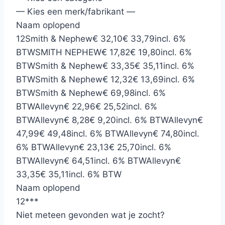
— Kies een merk/fabrikant —
Naam oplopend
12
Smith & Nephew
€ 32,10
€ 33,79
incl. 6%
BTW
SMITH NEPHEW
€ 17,82
€ 19,80
incl. 6%
BTW
Smith & Nephew
€ 33,35
€ 35,11
incl. 6%
BTW
Smith & Nephew
€ 12,32
€ 13,69
incl. 6%
BTW
Smith & Nephew
€ 69,98
incl. 6%
BTW
Allevyn
€ 22,96
€ 25,52
incl. 6%
BTW
Allevyn
€ 8,28
€ 9,20
incl. 6% BTW
Allevyn
€
47,99
€ 49,48
incl. 6% BTW
Allevyn
€ 74,80
incl.
6% BTW
Allevyn
€ 23,13
€ 25,70
incl. 6%
BTW
Allevyn
€ 64,51
incl. 6% BTW
Allevyn
€
33,35
€ 35,11
incl. 6% BTW
Naam oplopend
12
*
*
*
Niet meteen gevonden wat je zocht?