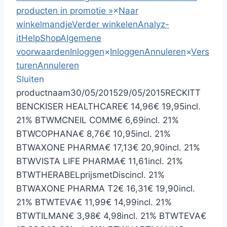
producten in promotie »
×
Naar
winkelmandje
Verder winkelen
Analyz-
it
HelpShop
Algemene
voorwaarden
Inloggen
×
Inloggen
Annuleren
×
Vers
turen
Annuleren
Sluiten
productnaam
30
/
05
/
2015
29
/
05
/
2015
RECKITT
BENCKISER HEALTHCARE
€ 14,96
€ 19,95
incl.
21% BTW
MCNEIL COMM
€ 6,69
incl. 21%
BTW
COPHANA
€ 8,76
€ 10,95
incl. 21%
BTW
AXONE PHARMA
€ 17,13
€ 20,90
incl. 21%
BTW
VISTA LIFE PHARMA
€ 11,61
incl. 21%
BTW
THERABEL
prijsmetDisc
incl. 21%
BTW
AXONE PHARMA T2
€ 16,31
€ 19,90
incl.
21% BTW
TEVA
€ 11,99
€ 14,99
incl. 21%
BTW
TILMAN
€ 3,98
€ 4,98
incl. 21% BTW
TEVA
€