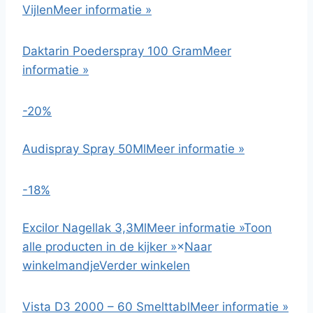
Vijlen
Meer informatie »
Daktarin Poederspray 100 Gram
Meer
informatie »
-20%
Audispray Spray 50Ml
Meer informatie »
-18%
Excilor Nagellak 3,3Ml
Meer informatie »
Toon
alle producten in de kijker »
×
Naar
winkelmandje
Verder winkelen
Vista D3 2000 – 60 Smelttabl
Meer informatie »