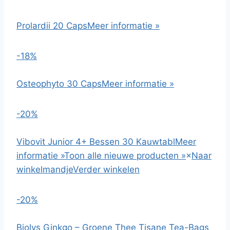
Prolardii 20 Caps
Meer informatie »
-18%
Osteophyto 30 Caps
Meer informatie »
-20%
Vibovit Junior 4+ Bessen 30 Kauwtabl
Meer
informatie »
Toon alle nieuwe producten »
×
Naar
winkelmandje
Verder winkelen
-20%
Biolys Ginkgo – Groene Thee Tisane Tea-Bags