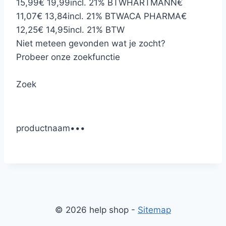
15,99
€ 19,99
incl. 21% BTW
HARTMANN
€
11,07
€ 13,84
incl. 21% BTW
ACA PHARMA
€
12,25
€ 14,95
incl. 21% BTW
Niet meteen gevonden wat je zocht?
Probeer onze zoekfunctie
Zoek
productnaam
•
•
•
© 2026 help shop -
Sitemap