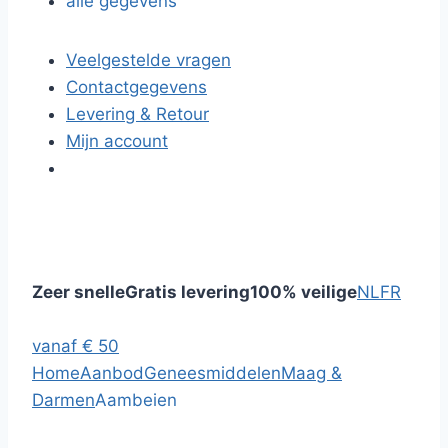
alle gegevens
Veelgestelde vragen
Contactgegevens
Levering & Retour
Mijn account
Zeer snelle
Gratis levering
100% veilige
NL
FR
vanaf € 50
Home
Aanbod
Geneesmiddelen
Maag &
Darmen
Aambeien