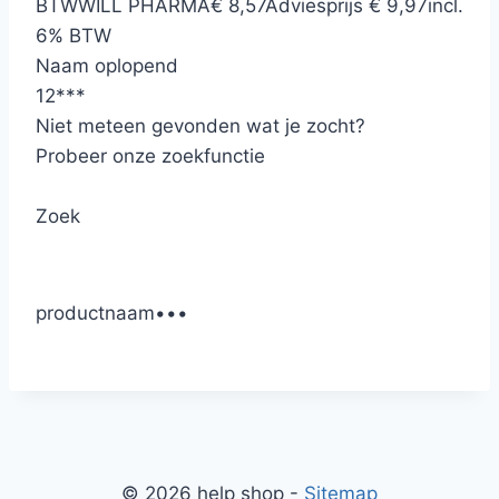
BTW
WILL PHARMA
€ 8,57
Adviesprijs € 9,97
incl.
6% BTW
Naam oplopend
12
*
*
*
Niet meteen gevonden wat je zocht?
Probeer onze zoekfunctie
Zoek
productnaam
•
•
•
© 2026 help shop -
Sitemap