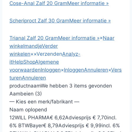
Cose-Anal Zalf 20 Gram
Meer informatie »
Scheriproct Zalf 30 Gram
Meer informatie »
Trianal Zalf 20 Gram
Meer informatie »
×
Naar
winkelmandje
Verder
winkelen
×
×
Verzenden
Analyz-
it
HelpShop
Algemene
voorwaarden
Inloggen
×
Inloggen
Annuleren
×
Vers
turen
Annuleren
productnaam
We hebben 3 items gevonden
Aambeien (3)
— Kies een merk/fabrikant —
Naam oplopend
12
WILL PHARMA
€ 6,62
Adviesprijs € 7,70
incl.
6% BTW
Bayer
€ 8,79
Adviesprijs € 9,99
incl. 6%