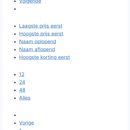
Volgende
Laagste prijs eerst
Hoogste prijs eerst
Naam oplopend
Naam aflopend
Hoogste korting eerst
12
24
48
Alles
Vorige