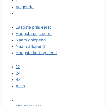
1
Volgende
Laagste prijs eerst
Hoogste prijs eerst
Naam oplopend
Naam aflopend
Hoogste korting eerst
12
24
48
Alles