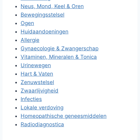
Neus, Mond, Keel & Oren
Bewegingsstelsel
Ogen
Huidaandoeningen
Allergie
Gynaecologie & Zwangerschap
Vitaminen, Mineralen & Tonica
Urinewegen
Hart & Vaten
Zenuwstelsel
Zwaarlijvigheid
Infecties
Lokale verdoving
Homeopathische geneesmiddelen
Radiodiagnostica