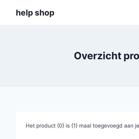
Doorgaan
help shop
naar
inhoud
Overzicht pr
Het product {0} is {1} maal toegevoegd aan j