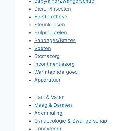
Baby/kind/Zwangerschap
Dieren/Insecten
Borstprothese
Steunkousen
Hulpmiddelen
Bandages/Braces
Voeten
Stomazorg
Incontinentiezorg
Warmteondergoed
Apparatuur
Hart & Vaten
Maag & Darmen
Ademhaling
Gynaecologie & Zwangerschap
Urinewegen