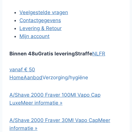
Veelgestelde vragen
Contactgegevens
Levering & Retour
Mijn account
Binnen 48u
Gratis levering
Straffe
NL
FR
vanaf € 50
Home
Aanbod
Verzorging/hygiëne
A/Shave 2000 Fraver 100Ml Vapo Cap
Luxe
Meer informatie »
A/Shave 2000 Fraver 30Ml Vapo Cap
Meer
informatie »