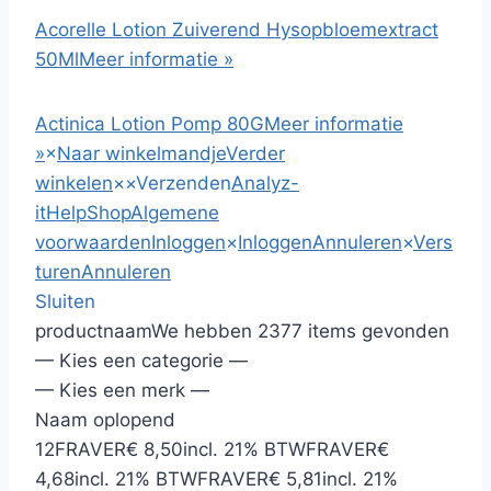
Acorelle Lotion Zuiverend Hysopbloemextract
50Ml
Meer informatie »
Actinica Lotion Pomp 80G
Meer informatie
»
×
Naar winkelmandje
Verder
winkelen
×
×
Verzenden
Analyz-
it
HelpShop
Algemene
voorwaarden
Inloggen
×
Inloggen
Annuleren
×
Vers
turen
Annuleren
Sluiten
productnaam
We hebben 2377 items gevonden
— Kies een categorie —
— Kies een merk —
Naam oplopend
12
FRAVER
€ 8,50
incl. 21% BTW
FRAVER
€
4,68
incl. 21% BTW
FRAVER
€ 5,81
incl. 21%