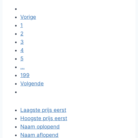
Vorige
1
2
3
4
5
…
199
Volgende
Laagste prijs eerst
Hoogste prijs eerst
Naam oplopend
Naam aflopend