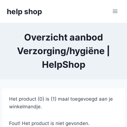
Doorgaan
help shop
naar
inhoud
Overzicht aanbod
Verzorging/hygiëne |
HelpShop
Het product {0} is {1} maal toegevoegd aan je
winkelmandje.
Fout! Het product is niet gevonden.