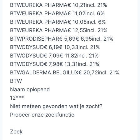
BTW
EUREKA PHARMA
€ 10,21
incl. 21%
BTW
EUREKA PHARMA
€ 11,02
incl. 6%
BTW
EUREKA PHARMA
€ 10,08
incl. 6%
BTW
EUREKA PHARMA
€ 12,55
incl. 21%
BTW
PRODISEPHAR
€ 5,69
€ 6,95
incl. 21%
BTW
ODYSUD
€ 6,19
€ 10,33
incl. 21%
BTW
ODYSUD
€ 7,09
€ 11,82
incl. 21%
BTW
ODYSUD
€ 7,98
€ 13,31
incl. 21%
BTW
GALDERMA BELGILUX
€ 20,72
incl. 21%
BTW
Naam oplopend
12
*
*
*
Niet meteen gevonden wat je zocht?
Probeer onze zoekfunctie
Zoek