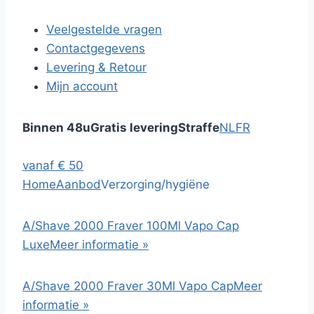
Veelgestelde vragen
Contactgegevens
Levering & Retour
Mijn account
Binnen 48u
Gratis levering
Straffe
NL
FR
vanaf € 50
Home
Aanbod
Verzorging/hygiëne
A/Shave 2000 Fraver 100Ml Vapo Cap
Luxe
Meer informatie »
A/Shave 2000 Fraver 30Ml Vapo Cap
Meer
informatie »