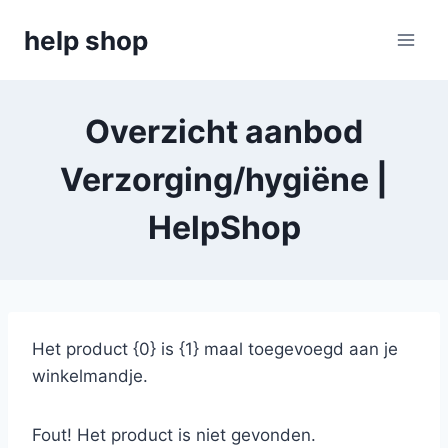
Doorgaan
help shop
naar
inhoud
Overzicht aanbod
Verzorging/hygiëne |
HelpShop
Het product {0} is {1} maal toegevoegd aan je
winkelmandje.
Fout! Het product is niet gevonden.