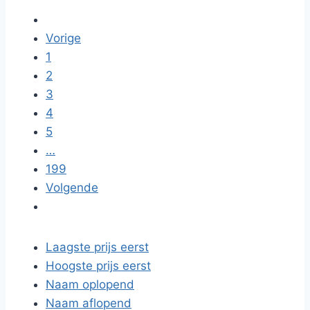
Vorige
1
2
3
4
5
…
199
Volgende
Laagste prijs eerst
Hoogste prijs eerst
Naam oplopend
Naam aflopend