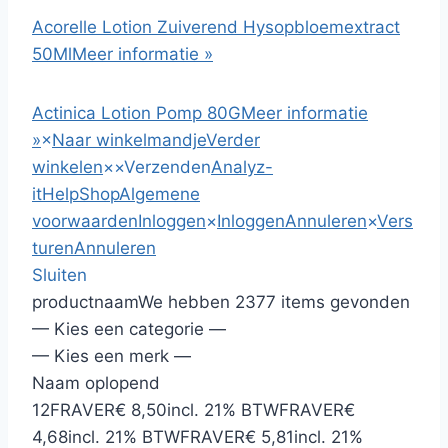
Acorelle Lotion Zuiverend Hysopbloemextract
50Ml
Meer informatie »
Actinica Lotion Pomp 80G
Meer informatie
»
×
Naar winkelmandje
Verder
winkelen
×
×
Verzenden
Analyz-
it
HelpShop
Algemene
voorwaarden
Inloggen
×
Inloggen
Annuleren
×
Vers
turen
Annuleren
Sluiten
productnaam
We hebben 2377 items gevonden
— Kies een categorie —
— Kies een merk —
Naam oplopend
12
FRAVER
€ 8,50
incl. 21% BTW
FRAVER
€
4,68
incl. 21% BTW
FRAVER
€ 5,81
incl. 21%