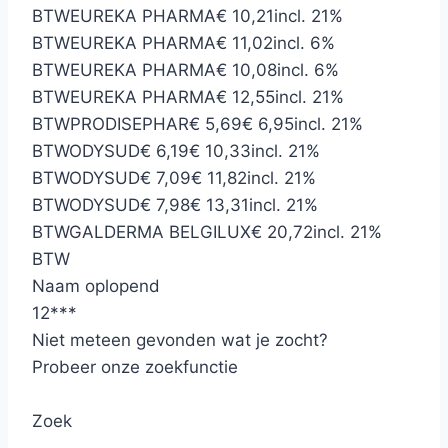
BTW
EUREKA PHARMA
€ 10,21
incl. 21%
BTW
EUREKA PHARMA
€ 11,02
incl. 6%
BTW
EUREKA PHARMA
€ 10,08
incl. 6%
BTW
EUREKA PHARMA
€ 12,55
incl. 21%
BTW
PRODISEPHAR
€ 5,69
€ 6,95
incl. 21%
BTW
ODYSUD
€ 6,19
€ 10,33
incl. 21%
BTW
ODYSUD
€ 7,09
€ 11,82
incl. 21%
BTW
ODYSUD
€ 7,98
€ 13,31
incl. 21%
BTW
GALDERMA BELGILUX
€ 20,72
incl. 21%
BTW
Naam oplopend
12
*
*
*
Niet meteen gevonden wat je zocht?
Probeer onze zoekfunctie
Zoek