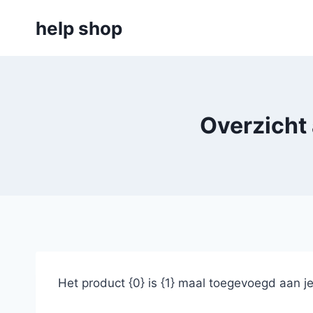
Doorgaan
help shop
naar
inhoud
Overzicht
Het product {0} is {1} maal toegevoegd aan j