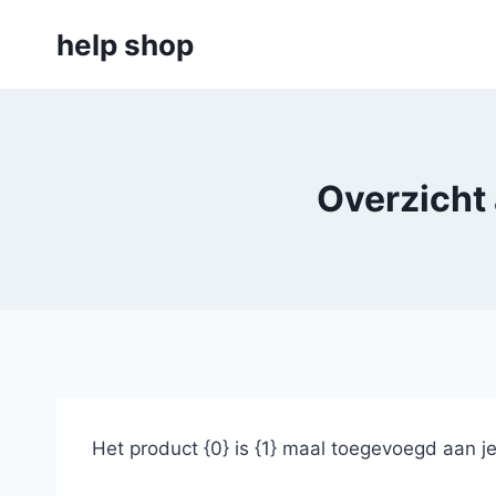
Doorgaan
help shop
naar
inhoud
Overzicht
Het product {0} is {1} maal toegevoegd aan j