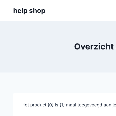
Doorgaan
help shop
naar
inhoud
Overzicht
Het product {0} is {1} maal toegevoegd aan j