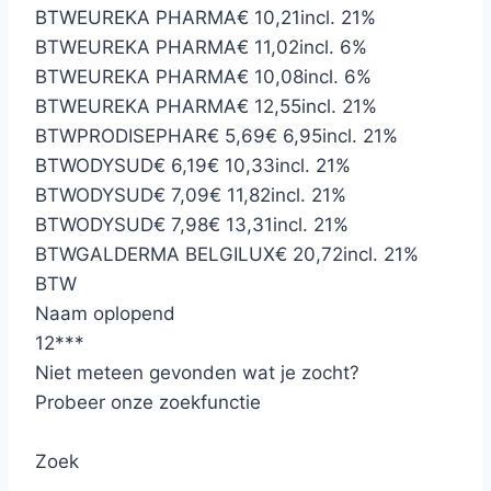
BTW
EUREKA PHARMA
€ 10,21
incl. 21%
BTW
EUREKA PHARMA
€ 11,02
incl. 6%
BTW
EUREKA PHARMA
€ 10,08
incl. 6%
BTW
EUREKA PHARMA
€ 12,55
incl. 21%
BTW
PRODISEPHAR
€ 5,69
€ 6,95
incl. 21%
BTW
ODYSUD
€ 6,19
€ 10,33
incl. 21%
BTW
ODYSUD
€ 7,09
€ 11,82
incl. 21%
BTW
ODYSUD
€ 7,98
€ 13,31
incl. 21%
BTW
GALDERMA BELGILUX
€ 20,72
incl. 21%
BTW
Naam oplopend
12
*
*
*
Niet meteen gevonden wat je zocht?
Probeer onze zoekfunctie
Zoek