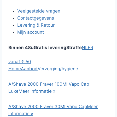
Veelgestelde vragen
Contactgegevens
Levering & Retour
Mijn account
Binnen 48u
Gratis levering
Straffe
NL
FR
vanaf € 50
Home
Aanbod
Verzorging/hygiëne
A/Shave 2000 Fraver 100Ml Vapo Cap
Luxe
Meer informatie »
A/Shave 2000 Fraver 30Ml Vapo Cap
Meer
informatie »