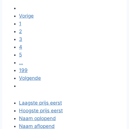
Vorige
1
2
3
4
5
…
199
Volgende
Laagste prijs eerst
Hoogste prijs eerst
Naam oplopend
Naam aflopend