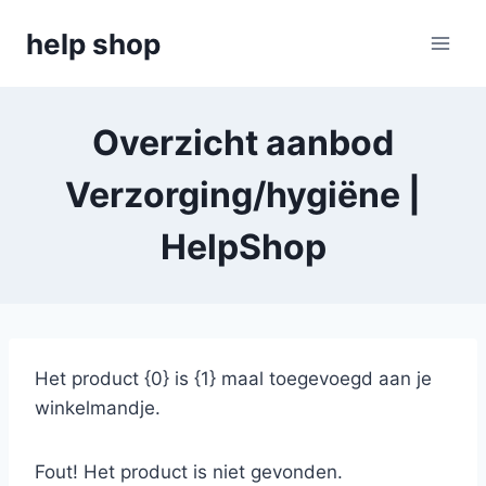
Doorgaan
help shop
naar
inhoud
Overzicht aanbod
Verzorging/hygiëne |
HelpShop
Het product {0} is {1} maal toegevoegd aan je
winkelmandje.
Fout! Het product is niet gevonden.