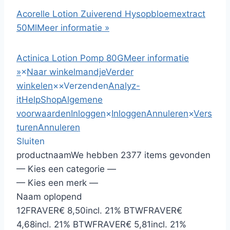
Acorelle Lotion Zuiverend Hysopbloemextract
50Ml
Meer informatie »
Actinica Lotion Pomp 80G
Meer informatie
»
×
Naar winkelmandje
Verder
winkelen
×
×
Verzenden
Analyz-
it
HelpShop
Algemene
voorwaarden
Inloggen
×
Inloggen
Annuleren
×
Vers
turen
Annuleren
Sluiten
productnaam
We hebben 2377 items gevonden
— Kies een categorie —
— Kies een merk —
Naam oplopend
12
FRAVER
€ 8,50
incl. 21% BTW
FRAVER
€
4,68
incl. 21% BTW
FRAVER
€ 5,81
incl. 21%