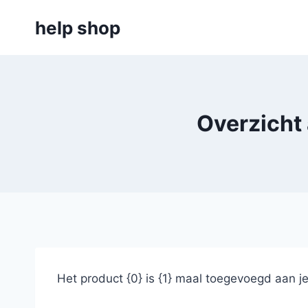
Doorgaan
help shop
naar
inhoud
Overzicht
Het product {0} is {1} maal toegevoegd aan j