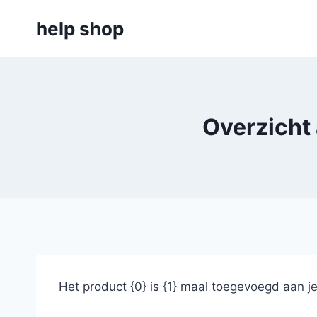
Doorgaan
help shop
naar
inhoud
Overzicht
Het product {0} is {1} maal toegevoegd aan j