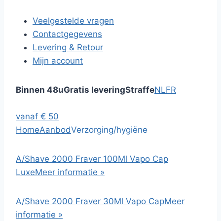
Veelgestelde vragen
Contactgegevens
Levering & Retour
Mijn account
Binnen 48u
Gratis levering
Straffe
NL
FR
vanaf € 50
Home
Aanbod
Verzorging/hygiëne
A/Shave 2000 Fraver 100Ml Vapo Cap
Luxe
Meer informatie »
A/Shave 2000 Fraver 30Ml Vapo Cap
Meer
informatie »