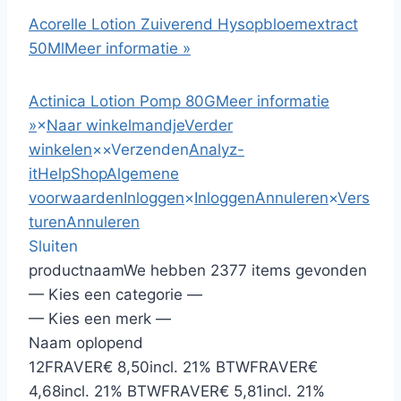
Acorelle Lotion Zuiverend Hysopbloemextract
50Ml
Meer informatie »
Actinica Lotion Pomp 80G
Meer informatie
»
×
Naar winkelmandje
Verder
winkelen
×
×
Verzenden
Analyz-
it
HelpShop
Algemene
voorwaarden
Inloggen
×
Inloggen
Annuleren
×
Vers
turen
Annuleren
Sluiten
productnaam
We hebben 2377 items gevonden
— Kies een categorie —
— Kies een merk —
Naam oplopend
12
FRAVER
€ 8,50
incl. 21% BTW
FRAVER
€
4,68
incl. 21% BTW
FRAVER
€ 5,81
incl. 21%