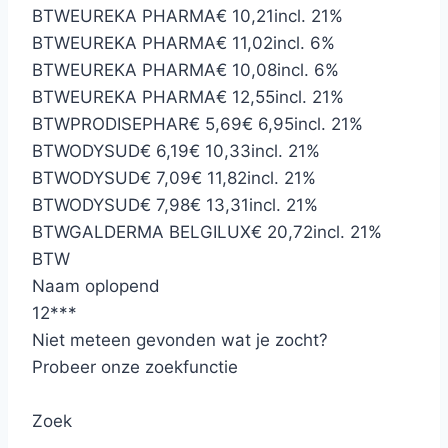
BTW
EUREKA PHARMA
€ 10,21
incl. 21%
BTW
EUREKA PHARMA
€ 11,02
incl. 6%
BTW
EUREKA PHARMA
€ 10,08
incl. 6%
BTW
EUREKA PHARMA
€ 12,55
incl. 21%
BTW
PRODISEPHAR
€ 5,69
€ 6,95
incl. 21%
BTW
ODYSUD
€ 6,19
€ 10,33
incl. 21%
BTW
ODYSUD
€ 7,09
€ 11,82
incl. 21%
BTW
ODYSUD
€ 7,98
€ 13,31
incl. 21%
BTW
GALDERMA BELGILUX
€ 20,72
incl. 21%
BTW
Naam oplopend
12
*
*
*
Niet meteen gevonden wat je zocht?
Probeer onze zoekfunctie
Zoek