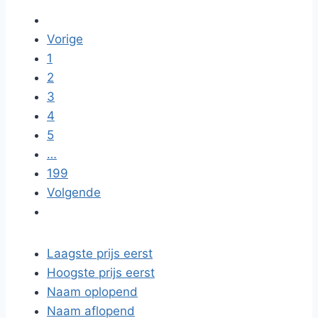
Vorige
1
2
3
4
5
…
199
Volgende
Laagste prijs eerst
Hoogste prijs eerst
Naam oplopend
Naam aflopend