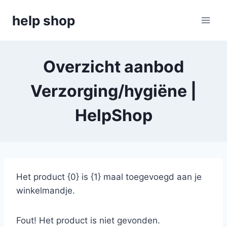
Doorgaan
help shop
naar
inhoud
Overzicht aanbod
Verzorging/hygiëne |
HelpShop
Het product {0} is {1} maal toegevoegd aan je
winkelmandje.
Fout! Het product is niet gevonden.