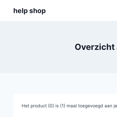
Doorgaan
help shop
naar
inhoud
Overzicht
Het product {0} is {1} maal toegevoegd aan j