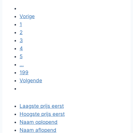
Vorige
1
2
3
4
5
…
199
Volgende
Laagste prijs eerst
Hoogste prijs eerst
Naam oplopend
Naam aflopend