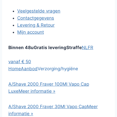
Veelgestelde vragen
Contactgegevens
Levering & Retour
Mijn account
Binnen 48u
Gratis levering
Straffe
NL
FR
vanaf € 50
Home
Aanbod
Verzorging/hygiëne
A/Shave 2000 Fraver 100Ml Vapo Cap
Luxe
Meer informatie »
A/Shave 2000 Fraver 30Ml Vapo Cap
Meer
informatie »