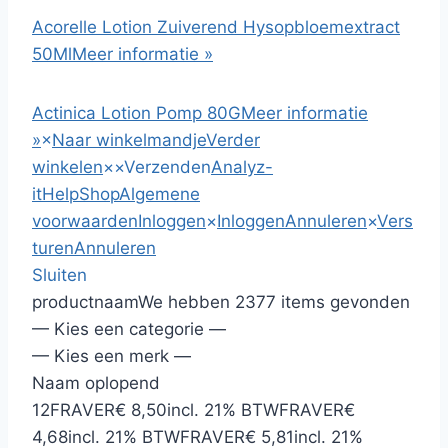
Acorelle Lotion Zuiverend Hysopbloemextract
50Ml
Meer informatie »
Actinica Lotion Pomp 80G
Meer informatie
»
×
Naar winkelmandje
Verder
winkelen
×
×
Verzenden
Analyz-
it
HelpShop
Algemene
voorwaarden
Inloggen
×
Inloggen
Annuleren
×
Vers
turen
Annuleren
Sluiten
productnaam
We hebben 2377 items gevonden
— Kies een categorie —
— Kies een merk —
Naam oplopend
12
FRAVER
€ 8,50
incl. 21% BTW
FRAVER
€
4,68
incl. 21% BTW
FRAVER
€ 5,81
incl. 21%