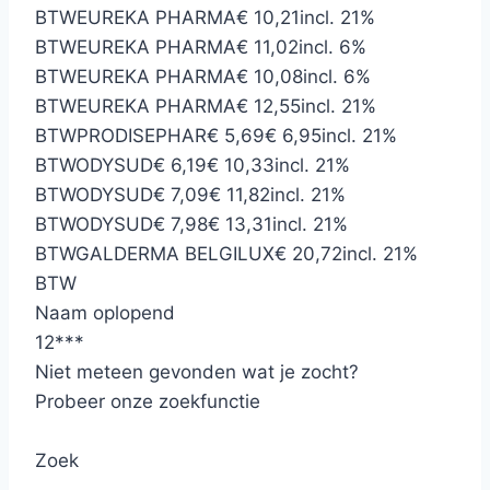
BTW
EUREKA PHARMA
€ 10,21
incl. 21%
BTW
EUREKA PHARMA
€ 11,02
incl. 6%
BTW
EUREKA PHARMA
€ 10,08
incl. 6%
BTW
EUREKA PHARMA
€ 12,55
incl. 21%
BTW
PRODISEPHAR
€ 5,69
€ 6,95
incl. 21%
BTW
ODYSUD
€ 6,19
€ 10,33
incl. 21%
BTW
ODYSUD
€ 7,09
€ 11,82
incl. 21%
BTW
ODYSUD
€ 7,98
€ 13,31
incl. 21%
BTW
GALDERMA BELGILUX
€ 20,72
incl. 21%
BTW
Naam oplopend
12
*
*
*
Niet meteen gevonden wat je zocht?
Probeer onze zoekfunctie
Zoek