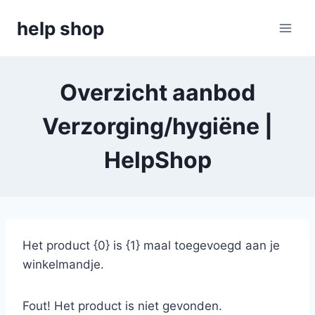
Doorgaan
help shop
naar
inhoud
Overzicht aanbod
Verzorging/hygiëne |
HelpShop
Het product {0} is {1} maal toegevoegd aan je
winkelmandje.
Fout! Het product is niet gevonden.