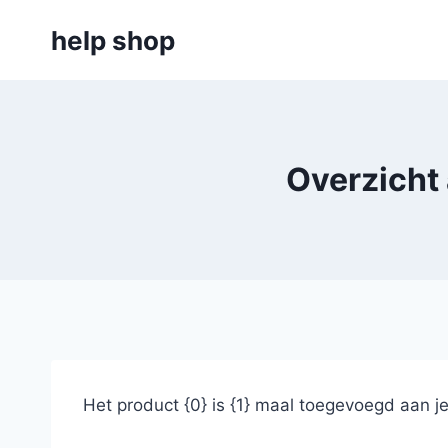
Doorgaan
help shop
naar
inhoud
Overzicht
Het product {0} is {1} maal toegevoegd aan j